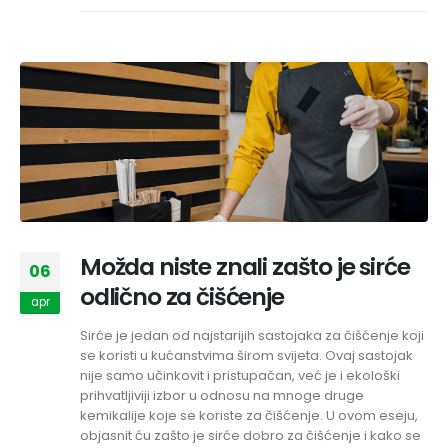
Možda niste znali zašto je sirće
06
odlično za čišćenje
apr
Sirće je jedan od najstarijih sastojaka za čišćenje koji
se koristi u kućanstvima širom svijeta. Ovaj sastojak
nije samo učinkovit i pristupačan, već je i ekološki
prihvatljiviji izbor u odnosu na mnoge druge
kemikalije koje se koriste za čišćenje. U ovom eseju,
objasnit ću zašto je sirće dobro za čišćenje i kako se