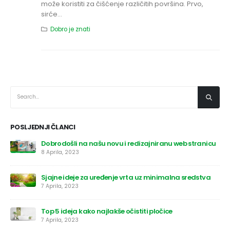
može koristiti za čišćenje različitih površina. Prvo,
sirće...
Dobro je znati
POSLJEDNJI ČLANCI
ranu web stranicu
Možda niste znali zašto je sirće odlično za č
6 Aprila, 2023
imalna sredstva
čice