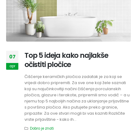
Top 5 ideja kako najlakše
07
očistiti pločice
apr
Čišćenje keramičkih pločica zadatak je za koji se
vrijedi dobro pripremiti. Za sve one koji žele saznati
koji su najučinkovitiji načini čišćenja porculanskih
pločica, glazure i terakote, pripremili smo vodič – a u
njemu top 5 najboljih načina za uklanjanje prljavštine
s površina pločica. Ako putujete preko granice,
pripazite: Za ove stvari mogli bi vas kazniti Različite
vrste prljavštine - kako ih...
Dobro je znati