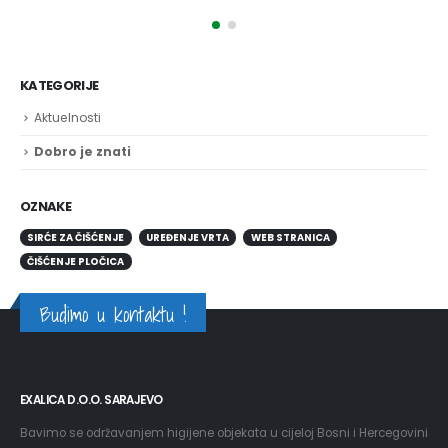
KATEGORIJE
Aktuelnosti
Dobro je znati
OZNAKE
SIRĆE ZA ČIŠĆENJE
UREĐENJE VRTA
WEB STRANICA
ČIŠĆENJE PLOČICA
Budimo u kontaktu !
EXALICA D.O.O. SARAJEVO
Bavimo se održavanjem higijene objekata u cijeloj Bosni i Hercegovini
i u tri godine poslovanja imamo preko 800 očiščenih objekata.