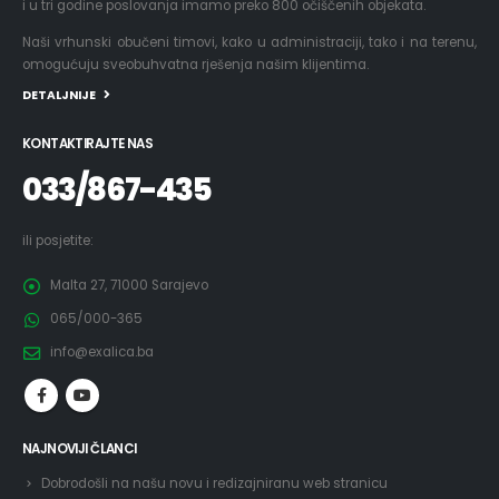
Naši vrhunski obučeni timovi, kako u administraciji, tako i na terenu,
omogućuju sveobuhvatna rješenja našim klijentima.
DETALJNIJE
KONTAKTIRAJTE NAS
033/867-435
ili posjetite:
Malta 27, 71000 Sarajevo
065/000-365
info@exalica.ba
NAJNOVIJI ČLANCI
Dobrodošli na našu novu i redizajniranu web stranicu
Sjajne ideje za uređenje vrta uz minimalna sredstva