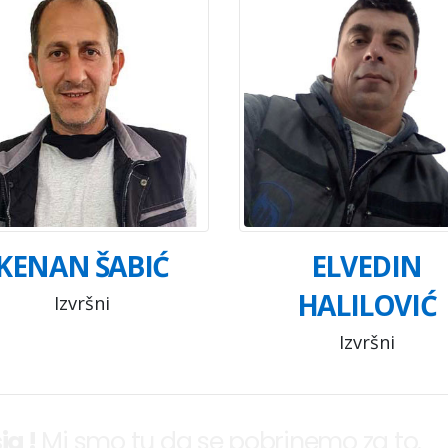
KENAN ŠABIĆ
ELVEDIN
HALILOVIĆ
Izvršni
Izvršni
ja !
Mi smo tu da se pobrinemo za to.