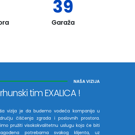
+
50
+
ora
Garaža
NAŠA VIZIJA
rhunski tim EXALICA !
ša vizija je da budemo vodeća kompanija u
dručju čišćenja zgrada i poslovnih prostora.
limo pružiti visokokvalitetnu uslugu koja će biti
ilagođena potrebama svakog klijenta, uz