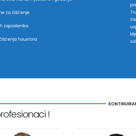
pr
Tr
ine za čišćenje
či
ih zaposlenika
us
kl
čišćenja haustora
od
KONTINUIRA
rofesionaci !