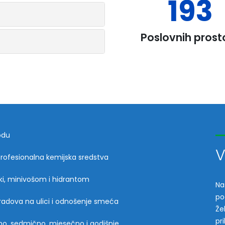
250
Poslovnih prost
odu
V
profesionalna kemijska sredstva
ki, minivošom i hidrantom
Na
po
radova na ulici i odnošenje smeća
Že
pr
tno, sedmično, mjesečno i godišnje