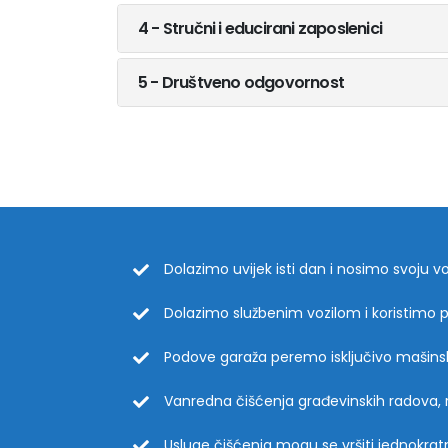
4 - Stručni i educirani zaposlenici
5 - Društveno odgovornost
Dolazimo uvijek isti dan i nosimo svoju v
Dolazimo službenim vozilom i koristimo 
Podove garaža peremo isključivo mašins
Vanredna čišćenja građevinskih radova, 
Usluge čišćenja mogu se vršiti jednokra