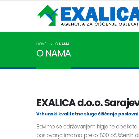
HOME
O NAMA
O NAMA
EXALICA d.o.o. Saraje
Vrhunski kvalitetne sluge čišćenje poslovni
Bavimo se održavanjem higijene objekata u c
poslovanja imamo preko 800 očiščenih obje