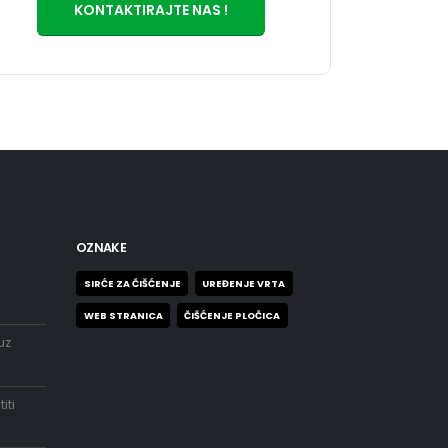
KONTAKTIRAJTE NAS !
OZNAKE
SIRĆE ZA ČIŠĆENJE
UREĐENJE VRTA
WEB STRANICA
ČIŠĆENJE PLOČICA
uz
iti