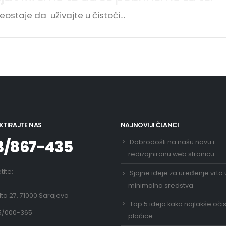
ostaje da uživajte u čistoći…
TIRAJTE NAS
NAJNOVIJI ČLANCI
3/867-435
Dobrodošli na našu novu i
redizajniranu web stranicu
etite:
Sjajne ideje za uređenje vrta 
minimalna sredstva
ta 27, 71000 Sarajevo
Top 5 ideja kako najlakše očist
5/000-365
pločice