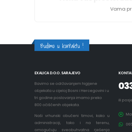
Vama pre
Budimo u kontaktu !
EXALICA D.O.O. SARAJEVO
KONTAK
03
Bavimo se održavanjem higijene
objekata u cijeloj Bosni i Hercegovini i u
tri godine poslovanja imamo preko
ili posj
800 očiščenih objekata.
Mal
Naši vrhunski obučeni timovi, kako u
administraciji, tako i na terenu,
06
omogućuju sveobuhvatna rješenja