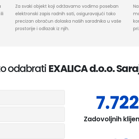
a
Za svaki objekt koji održavamo vodimo poseban
Na
li
elektronski zapis radnih sati, osiguravajući tako
ma
precizan obračun dolaska naših saradnika u vaše
ko
prostorije i odlazak iz njih.
pr
to odabrati
EXALICA d.o.o. Sar
10.00
Zadovoljnih klije