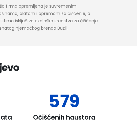
ša firma opremljena je suvremenim
šinama, alatom i opremom za čišćenje, a
ristimo isključivo ekološka sredstva za čišćenje
iznatog njemačkog brenda Buzil.
ajevo
0
+
750
+
nata
Očišćenih haustora