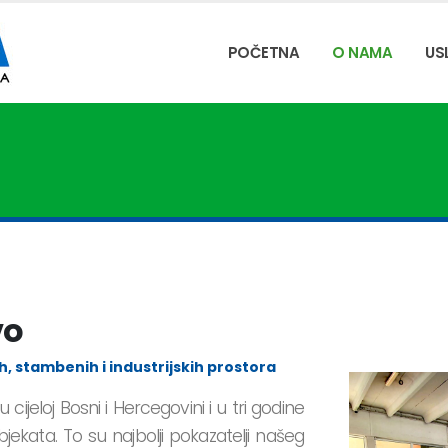
POČETNA
O NAMA
US
vo
h, stambenih i industrijskih prostora
ijeloj Bosni i Hercegovini i u tri godine
kata. To su najbolji pokazatelji našeg