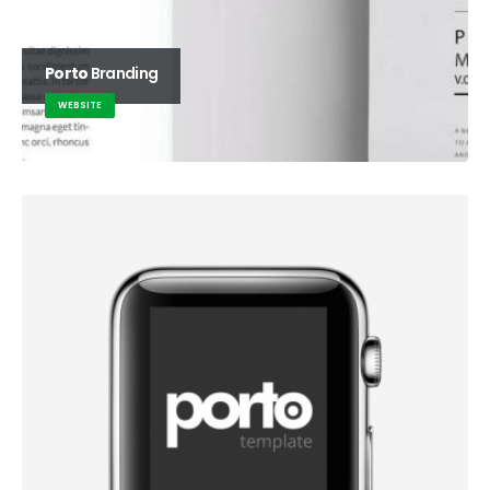
Porto
Branding
WEBSITE