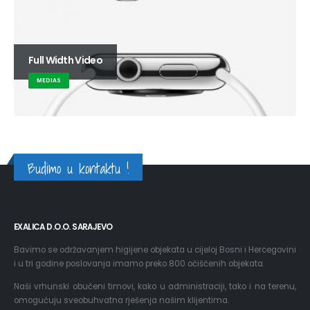
Full Width Video
MEDIAS
Budimo u kontaktu !
EXALICA D.O.O. SARAJEVO
Bavimo se održavanjem higijene objekata u cijeloj Bosni i Hercegovini
i u tri godine poslovanja imamo preko 800 očiščenih objekata.
Naši vrhunski obučeni timovi, kako u administraciji, tako i na terenu,
omogućuju sveobuhvatna rješenja našim klijentima.