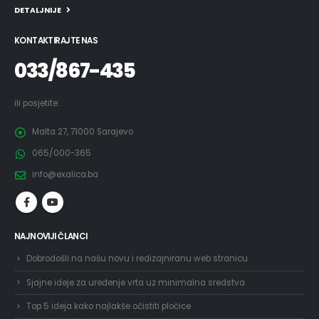
DETALJNIJE
KONTAKTIRAJTE NAS
033/867-435
ili posjetite:
Malta 27, 71000 Sarajevo
065/000-365
info@exalica.ba
NAJNOVIJI ČLANCI
Dobrodošli na našu novu i redizajniranu web stranicu
Sjajne ideje za uređenje vrta uz minimalna sredstva
Top 5 ideja kako najlakše očistiti pločice