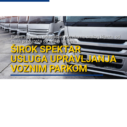
Paketi usluga su prilagođeni potrebama svakog klijenta, od
malih preduzeća do velikih sistema
ŠIROK SPEKTAR
USLUGA UPRAVLJANJA
VOZNIM PARKOM